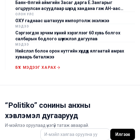
Баян-Өлгий аймгийн Засаг дарга Е.Зангарыг
огцруулсан асуудлаар шүүхэд хандана гэж АН-аас
мэдэгдлээ
ОЛОН УЛС
ОХУ гаднаас шатахуун импортолж эхэлжээ
МЭДЭЭ
Сэргээгдэх эрчим хүчний хэрэглээг 60 хувь болгох
салбарын бодлого шүүмжлэл дагуулав
МЭДЭЭ
Нийслэл болон орон нутгийн хүүхдүүд ялгаатай амрах
хуваарь баталжээ
БҮХ МЭДЭЭГ ХАРАХ
“Politiko” сонины анхны
хэвлэмэл дугаарууд
И-мэйлээ оруулаад үнэгүй татаж аваарай.
Илгээх