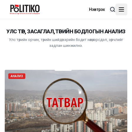
Нэвтрэх
УЛС ТӨР, ЗАСАГЛАЛ,ТӨРИЙН БОДЛОГЫН АНАЛИЗ
Улс төрийн орчин, төрийн шийдвэрийн бодит нөлөө, эрсдэл, зөрчлийг
задлан шинжилнэ.
АНАЛИЗ