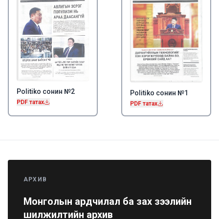
Politiko сонин №2
Politiko сонин №1
PDF татах
PDF татах
АРХИВ
Монголын ардчилал ба зах зээлийн
шилжилтийн архив