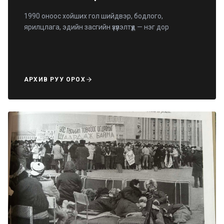
1990 оноос хойших гол шийдвэр, бодлого,
ярилцлага, эдийн засгийн үзүүлэлтүүд — нэг дор
АРХИВ РУУ ОРОХ