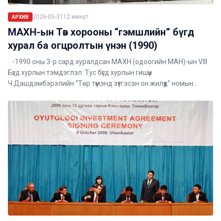
2026-05-31
12
минут
АРХИВ
МАХН-ын Төв хорооны “гэмшлийн” бүгд
хурал ба огцролтын үнэн (1990)
-1990 оны 3-р сард хуралдсан МАХН (одоогийн МАН)-ын VIII
Бүгд хурлын тэмдэглэл. Тус бүгд хурлын гишүүн
Ч.Дашдэмбэрэлийн “Төр түмэнд зүтгэсэн он жилүүд” номын
тэмдэглэлээс-