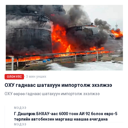
•
3
мин унших
ОЛОН УЛС
ОХУ гаднаас шатахуун импортолж эхэлжээ
ОХУ өөрөө гаднаас шатахуун импортолж эхэлжээ
МЭДЭЭ
Г.Дашпүрэв:БНХАУ-аас 6000 тонн АИ 92 болон евро-5
төрлийн автобензин маргааш наашаа ачигдана
МЭДЭЭ