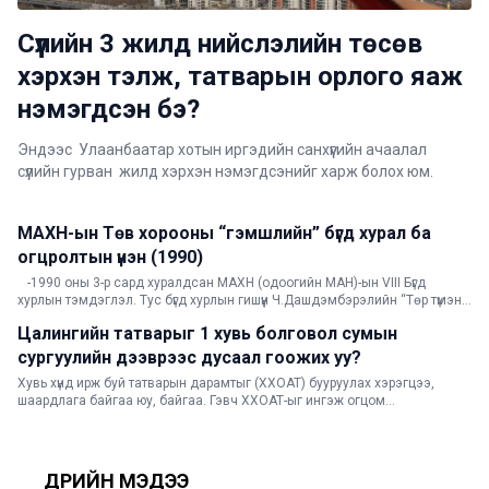
Сүүлийн 3 жилд нийслэлийн төсөв
хэрхэн тэлж, татварын орлого яаж
нэмэгдсэн бэ?
Эндээс Улаанбаатар хотын иргэдийн санхүүгийн ачаалал
сүүлийн гурван жилд хэрхэн нэмэгдсэнийг харж болох юм.
МАХН-ын Төв хорооны “гэмшлийн” бүгд хурал ба
АРХИВ
огцролтын үнэн (1990)
-1990 оны 3-р сард хуралдсан МАХН (одоогийн МАН)-ын VIII Бүгд
хурлын тэмдэглэл. Тус бүгд хурлын гишүүн Ч.Дашдэмбэрэлийн “Төр түмэнд
зүтгэсэн он жилүүд” номын тэмдэглэлээс-
Цалингийн татварыг 1 хувь болговол сумын
АНАЛИЗ
сургуулийн дээврээс дусаал гоожих уу?
Хувь хүнд ирж буй татварын дарамтыг (ХХОАТ) бууруулах хэрэгцээ,
шаардлага байгаа юу, байгаа. Гэвч ХХОАТ-ыг ингэж огцом
бууруулснаар улс болон орон нутгийн төсвийн орлого үлэмж хэмжээгээр
тасарна гэж үзсэн тул эрх баригчид дэмжсэнгүй.
ӨДРИЙН МЭДЭЭ