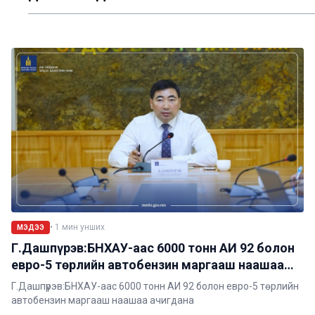
•
1
мин унших
МЭДЭЭ
Г.Дашпүрэв:БНХАУ-аас 6000 тонн АИ 92 болон
евро-5 төрлийн автобензин маргааш наашаа
ачигдана
Г.Дашпүрэв:БНХАУ-аас 6000 тонн АИ 92 болон евро-5 төрлийн
автобензин маргааш наашаа ачигдана